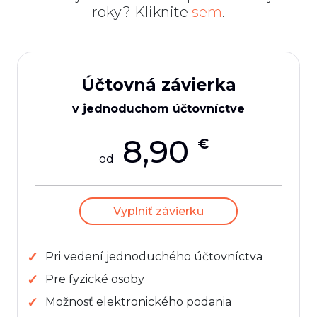
roky? Kliknite
sem
.
Účtovná závierka
v jednoduchom účtovníctve
8,90
€
od
Vyplniť závierku
Pri vedení jednoduchého účtovníctva
Pre fyzické osoby
Možnosť elektronického podania