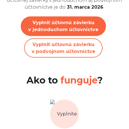
účtovnej závierky v jednoduchom aj podvojnom
(+421) 233 331 092
podpora@neotax.sk
účtovníctve je do
31. marca 2026
.
Vyplniť účtovnú závierku
v jednoduchom účtovníctve
Vyplniť účtovnú závierku
v podvojnom účtovníctve
Ako to
funguje
?