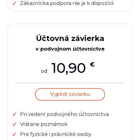
Zákaznícka podpora nie je k dispozícii
Účtovná závierka
v podvojnom účtovníctve
10,90
€
od
Vyplniť závierku
Pri vedení podvojného účtovníctva
Vrátane poznámok
Pre fyzické i právnické osoby