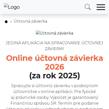
Domov
Účtovná závierka
Ako to funguje?
E-podanie
Termíny
Daňové priznanie online
Cenník
JEDINÁ APLIKÁCIA NA SPRACOVANIE ÚČTOVNEJ
Naše služby
ZÁVIERKY
FAQ
O nás
Online účtovná závierka
Ostatné služby
Blog
2026
Recenzie
Kontakt
(za rok 2025)
Blog
Spracujte si účtovnú závierku v podvojnom
Prihlásiť sa
účtovníctve v online aplikácii. Pre fyzické
aj právnické osoby. Výpočet je garantovaný
Finančnou správou SR. Termín pre podanie
Telefón
E-mail