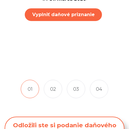
(+421) 233 331 092
podpora@neotax.sk
Vyplniť daňové priznanie
01
02
03
04
Odložili ste si podanie daňového