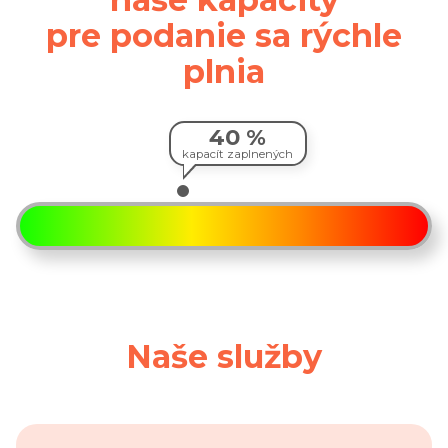
pre podanie sa rýchle
plnia
40 %
kapacít zaplnených
Aktuálna vyťaženosť kapacít
Naše služby