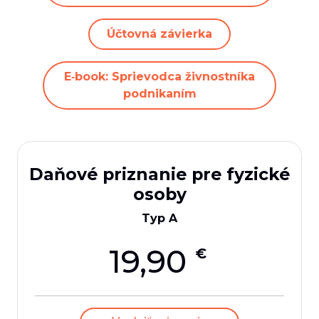
Účtovná závierka
E‑book: Sprievodca živnostníka
podnikaním
Daňové priznanie pre fyzické
osoby
Typ A
19,90
€