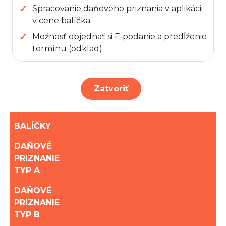
Spracovanie daňového priznania v aplikácii
v cene balíčka
Možnosť objednať si E‑podanie a predĺženie
termínu (odklad)
Zatvoriť
BALÍČKY
DAŇOVÉ
PRIZNANIE
TYP A
DAŇOVÉ
PRIZNANIE
TYP B