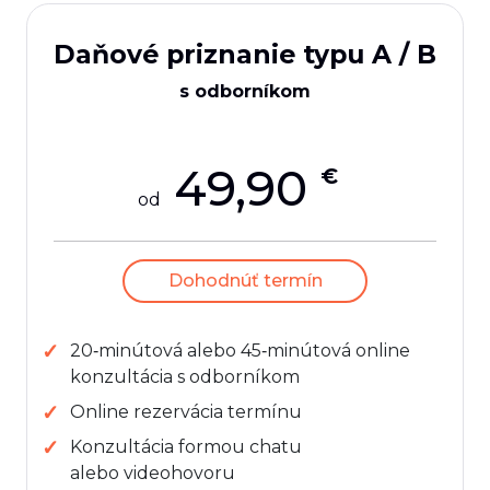
Daňové priznanie typu A / B
s odborníkom
49,90
€
od
Dohodnúť termín
20‑minútová alebo 45‑minútová online
konzultácia s odborníkom
Online rezervácia termínu
Konzultácia formou chatu
alebo videohovoru