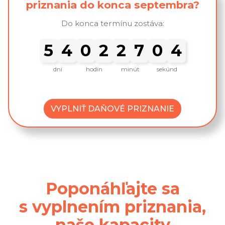
priznania do konca septembra?
Do konca termínu zostáva:
Zostáva 54 dní, 2 hodín, 27 
5
4
0
2
2
7
0
3
dní
hodín
minút
sekúnd
VYPLNIŤ DAŇOVÉ PRIZNANIE
Poponáhľajte sa
s vyplnením priznania,
naše kapacity