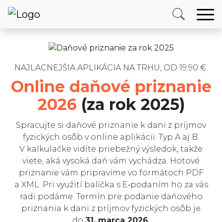
Domov
Naše služby
E-podanie
Cenník
NAJLACNEJŠIA APLIKÁCIA NA TRHU, OD 19.90 €.
Daňové priznanie online
Online daňové priznanie
Porovnanie balíčkov
Naše služby
2026
(za rok 2025)
FAQ
O nás
Recenzie
Spracujte si daňové priznanie k dani z príjmov
Blog
fyzických osôb v online aplikácii. Typ A aj B.
Blog
Kontakt
V kalkulačke vidíte priebežný výsledok, takže
viete, aká vysoká daň vám vychádza. Hotové
priznanie vám pripravíme vo formátoch PDF
Prihlásiť sa
a XML. Pri využití balíčka s E‑podaním ho za vás
radi podáme. Termín pre podanie daňového
priznania k dani z príjmov fyzických osôb je
Telefón
E-mail
do
31. marca 2026
.