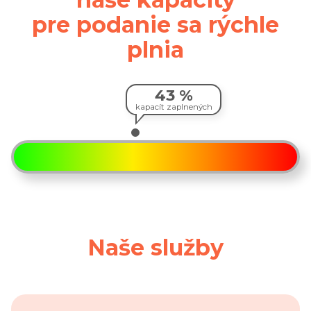
pre podanie sa rýchle
plnia
43 %
kapacít zaplnených
Aktuálna vyťaženosť kapacít
Naše služby