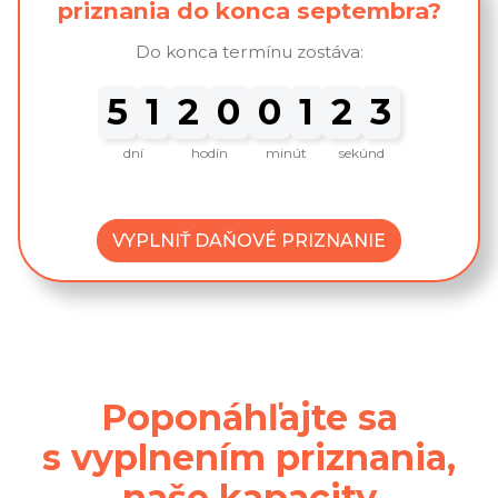
priznania do konca septembra?
Do konca termínu zostáva:
Zostáva 51 dní, 20 hodín, 1 
5
1
2
0
0
1
2
2
dní
hodín
minút
sekúnd
VYPLNIŤ DAŇOVÉ PRIZNANIE
Poponáhľajte sa
s vyplnením priznania,
naše kapacity